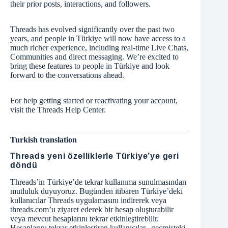
their prior posts, interactions, and followers.
Threads has evolved significantly over the past two
years, and people in Türkiye will now have access to a
much richer experience, including real-time Live Chats,
Communities and direct messaging. We’re excited to
bring these features to people in Türkiye and look
forward to the conversations ahead.
For help getting started or reactivating your account,
visit the
Threads Help Center
.
Turkish translation
Threads yeni özelliklerle Türkiye’ye geri
döndü
Threads’in Türkiye’de tekrar kullanıma sunulmasından
mutluluk duyuyoruz. Bugünden itibaren Türkiye’deki
kullanıcılar Threads uygulamasını indirerek veya
threads.com’u ziyaret ederek bir hesap oluşturabilir
veya mevcut hesaplarını tekrar etkinleştirebilir.
Hesaplarını tekrar etkinleştiren kullanıcılar, geçmişteki