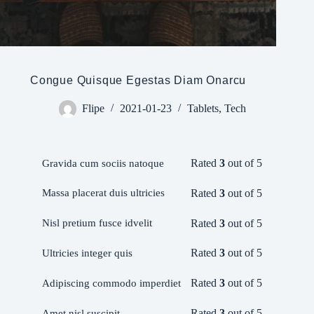
Congue Quisque Egestas Diam Onarcu
Flipe
2021-01-23
Tablets
,
Tech
Rated
3
out of 5
Gravida cum sociis natoque
Rated
3
out of 5
Massa placerat duis ultricies
Rated
3
out of 5
Nisl pretium fusce idvelit
Rated
3
out of 5
Ultricies integer quis
Rated
3
out of 5
Adipiscing commodo imperdiet
Rated
3
out of 5
Amet nisl suscipit