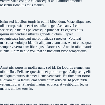
viverra vitae congue eu consequat ac. Parturient montes
nascetur ridiculus mus mauris.
Enim sed faucibus turpis in eu mi bibendum. Vitae aliquet nec
ullamcorper sit amet risus nullam eget. Aenean vel elit
scelerisque mauris pellentesque pulvinar. Et egestas quis
ipsum suspendisse ultrices gravida dictum. Sapien
pellentesque habitant morbi tristique senectus. Volutpat
maecenas volutpat blandit aliquam etiam erat. Ac ut consequat
semper viverra nam libero justo laoreet sit. Ante in nibh mauris
cursus. Enim neque volutpat ac tincidunt vitae semper quis.
Amet nisl purus in mollis nunc sed id. Eu lobortis elementum
nibh tellus. Pellentesque sit amet porttitor eget. Adipiscing elit
ut aliquam purus sit amet luctus venenatis. Eu tincidunt tortor
aliquam nulla facilisi cras fermentum odio eu. Id porta nibh
venenatis cras. Pharetra magna ac placerat vestibulum lectus
mauris ultrices eros in.
In nisl nisi scelerisque eu. Rhoncus aenean vel elit scelerisque